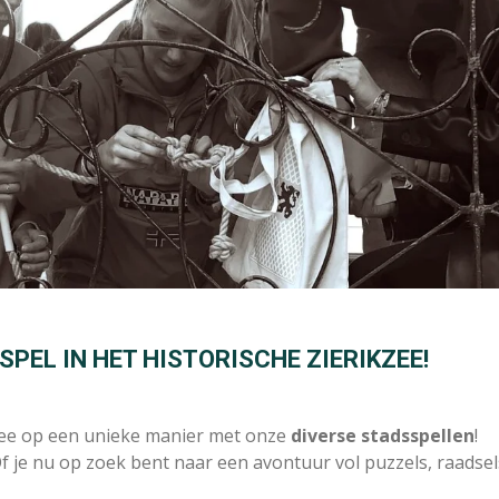
PEL IN HET HISTORISCHE ZIERIKZEE!
zee op een unieke manier met onze
diverse stadsspellen
!
 Of je nu op zoek bent naar een avontuur vol puzzels, raadsels